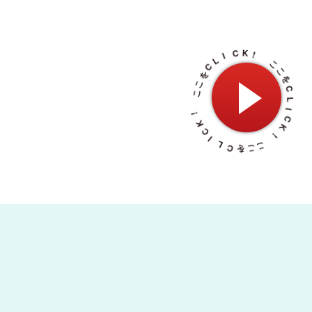
C
を
L
こ
I
こ
C
K
!
!
K
C
こ
I
こ
L
を
C
C
を
L
こ
I
こ
C
!
K