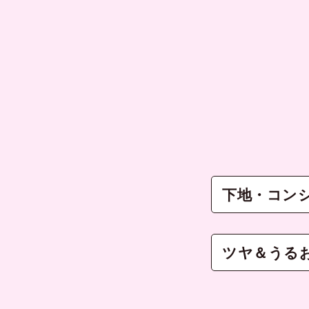
下地・コン
ツヤ＆うる