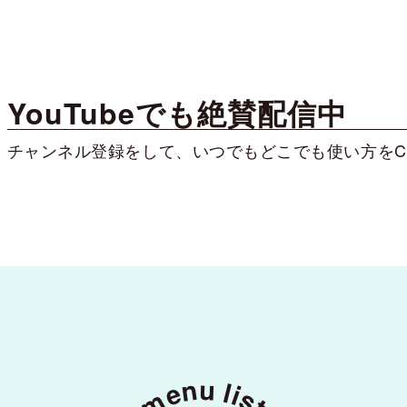
YouTubeでも絶賛配信中
チャンネル登録をして、いつでもどこでも使い方をCH
u
n
l
e
i
s
m