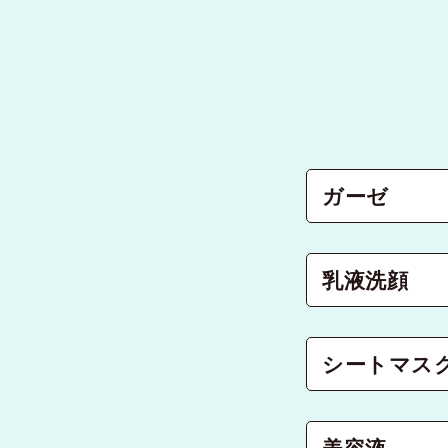
ガーゼ
乳液洗顔
シートマス
美容液