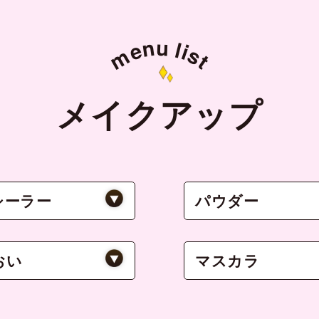
u
n
l
e
i
s
m
t
メイクアップ
シーラー
パウダー
おい
マスカラ